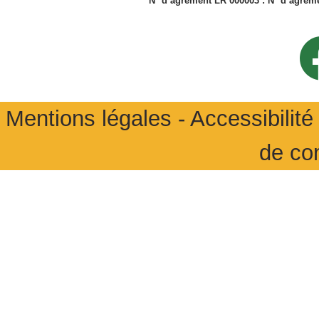
N° d’agrément LR 000003 : N° d’agrémen
Mentions légales
-
Accessibilité 
de co