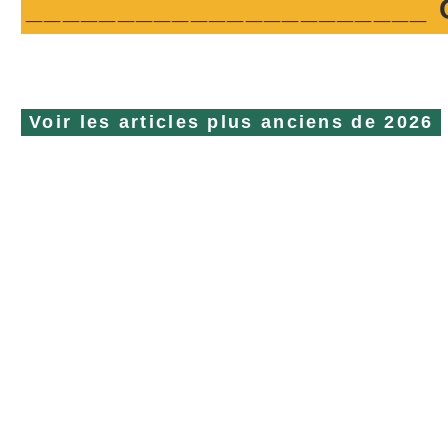
______________________ C
Voir
les articles plus anciens de
2026
NOUS SOMME
DE L'AGRICU
La société TOUCHAT créée en 1923 est basée
à Mauguio à proximité de Montpellier au cœur
d’une plaine où l’agriculture est diversifiée forte